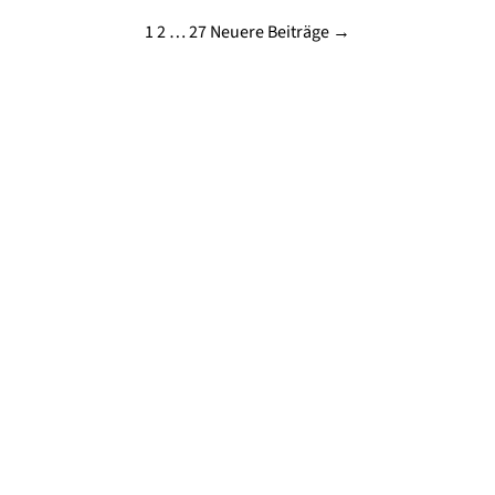
Seitennummerierung
1
2
…
27
Neuere Beiträge →
der
Beiträge