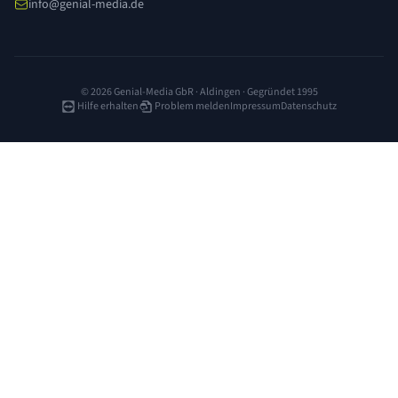
info@genial-media.de
© 2026 Genial-Media GbR · Aldingen · Gegründet 1995
Hilfe erhalten
Problem melden
Impressum
Datenschutz