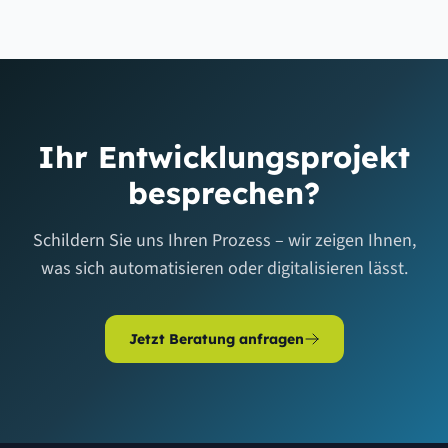
automatisieren oder per Datenbankzugriff integrieren.
Absolut. Viele unserer Projekte sind gezielte
Automatisierungen für Einzelpersonen oder kleine Teams –
Excel-Makros, kleine Webformulare, automatische Berichte.
Der Nutzen ist oft unverhältnismäßig groß im Vergleich zum
Aufwand.
Ihr Entwicklungsprojekt
besprechen?
Schildern Sie uns Ihren Prozess – wir zeigen Ihnen,
was sich automatisieren oder digitalisieren lässt.
Jetzt Beratung anfragen