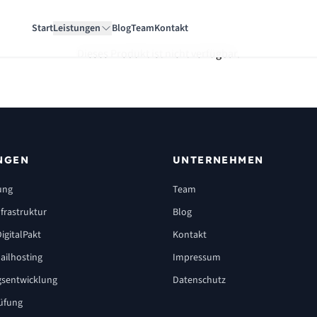
Start
Leistungen
Blog
Team
Kontakt
Dieses Produkt ist nicht verfügbar.
NGEN
UNTERNEHMEN
ung
Team
frastruktur
Blog
igitalPakt
Kontakt
ailhosting
Impressum
sentwicklung
Datenschutz
üfung