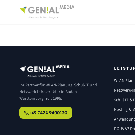
LEISTU
WLAN Plan
Ihr Partner für WLAN-Planung, Schul-IT und
Netzwerk-In
Netzwerk-Infrastruktur in Baden-
Württemberg. Seit 1995.
Schul-IT & D
Hosting & M
+49 7424 9400120
Anwendung
DGUV V3 Pr