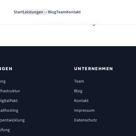
Start
Leistungen
Blog
Team
Kontakt
Dieses Produkt ist nicht verfügbar.
NGEN
UNTERNEHMEN
ung
Team
frastruktur
Blog
igitalPakt
Kontakt
ailhosting
Impressum
sentwicklung
Datenschutz
üfung