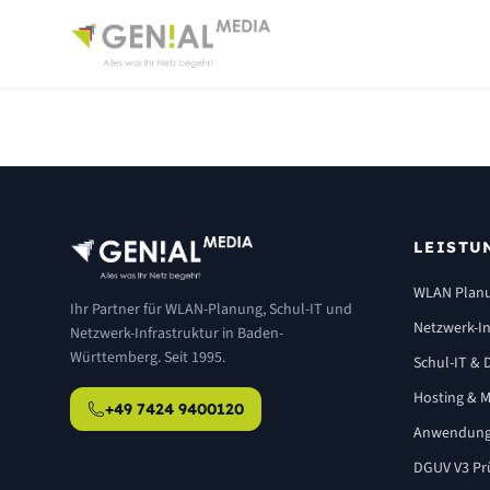
LEISTU
WLAN Plan
Ihr Partner für WLAN-Planung, Schul-IT und
Netzwerk-In
Netzwerk-Infrastruktur in Baden-
Württemberg. Seit 1995.
Schul-IT & D
Hosting & M
+49 7424 9400120
Anwendung
DGUV V3 Pr