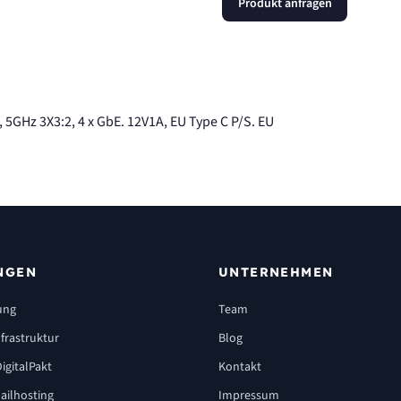
Produkt anfragen
 5GHz 3X3:2, 4 x GbE. 12V1A, EU Type C P/S. EU
NGEN
UNTERNEHMEN
ung
Team
frastruktur
Blog
igitalPakt
Kontakt
ailhosting
Impressum