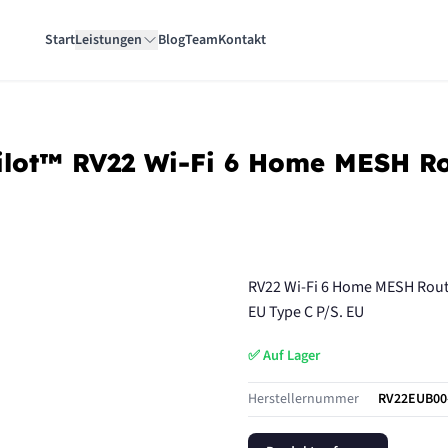
Start
Leistungen
Blog
Team
Kontakt
lot™ RV22 Wi-Fi 6 Home MESH Ro
RV22 Wi-Fi 6 Home MESH Router
EU Type C P/S. EU
✅ Auf Lager
Herstellernummer
RV22EUB00