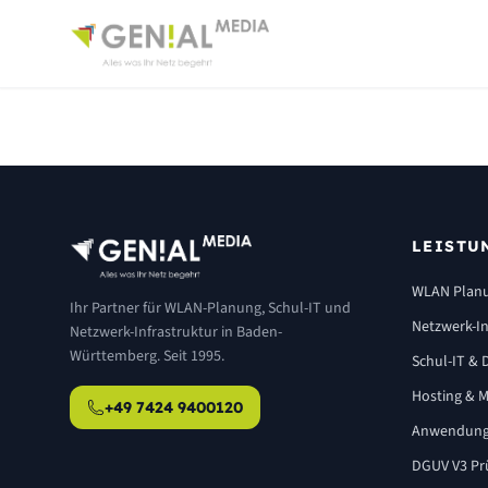
LEISTU
WLAN Plan
Ihr Partner für WLAN-Planung, Schul-IT und
Netzwerk-In
Netzwerk-Infrastruktur in Baden-
Württemberg. Seit 1995.
Schul-IT & D
Hosting & M
+49 7424 9400120
Anwendung
DGUV V3 Pr