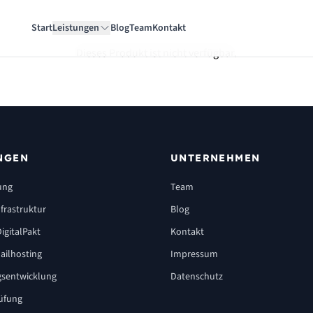
Start
Leistungen
Blog
Team
Kontakt
Dieses Produkt ist nicht verfügbar.
NGEN
UNTERNEHMEN
ung
Team
frastruktur
Blog
igitalPakt
Kontakt
ailhosting
Impressum
sentwicklung
Datenschutz
üfung