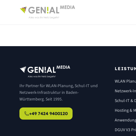
LEISTU
WLAN Plan
Ihr Partner für WLAN-Planung, Schul-IT und
Netzwerk-In
Netzwerk-Infrastruktur in Baden-
Württemberg. Seit 1995.
Schul-IT & D
Hosting & M
+49 7424 9400120
Anwendung
DGUV V3 Pr