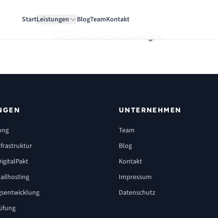
Start
Leistungen
Blog
Team
Kontakt
Dieses Produkt ist nicht verfügbar.
NGEN
UNTERNEHMEN
ung
Team
frastruktur
Blog
igitalPakt
Kontakt
ailhosting
Impressum
sentwicklung
Datenschutz
üfung