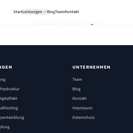
Start
Leistungen
Blog
Team
Kontakt
Dieses Produkt ist nicht verfügbar.
NGEN
UNTERNEHMEN
ung
Team
frastruktur
Blog
igitalPakt
Kontakt
ailhosting
Impressum
sentwicklung
Datenschutz
üfung