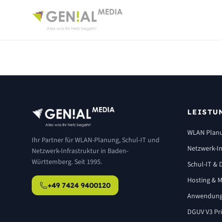
LEISTU
WLAN Plan
Ihr Partner für WLAN-Planung, Schul-IT und
Netzwerk-In
Netzwerk-Infrastruktur in Baden-
Württemberg. Seit 1995.
Schul-IT & D
Hosting & M
+49 7424 9400120
Anwendung
DGUV V3 Pr