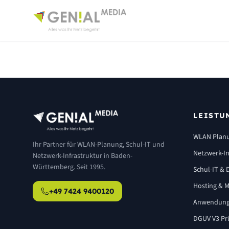
LEISTU
WLAN Plan
Ihr Partner für WLAN-Planung, Schul-IT und
Netzwerk-In
Netzwerk-Infrastruktur in Baden-
Württemberg. Seit 1995.
Schul-IT & D
Hosting & M
+49 7424 9400120
Anwendung
DGUV V3 Pr