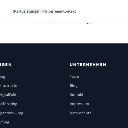
Start
Leistungen
Blog
Team
Kontakt
Dieses Produkt ist nicht verfügbar.
NGEN
UNTERNEHMEN
ung
Team
frastruktur
Blog
igitalPakt
Kontakt
ailhosting
Impressum
sentwicklung
Datenschutz
üfung