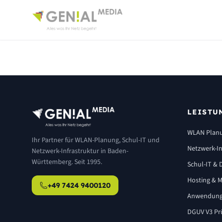
LEISTU
WLAN Plan
Ihr Partner für WLAN-Planung, Schul-IT und
Netzwerk-In
Netzwerk-Infrastruktur in Baden-
Württemberg. Seit 1995.
Schul-IT & D
Hosting & M
+49 7424 9400120
Anwendung
DGUV V3 Pr