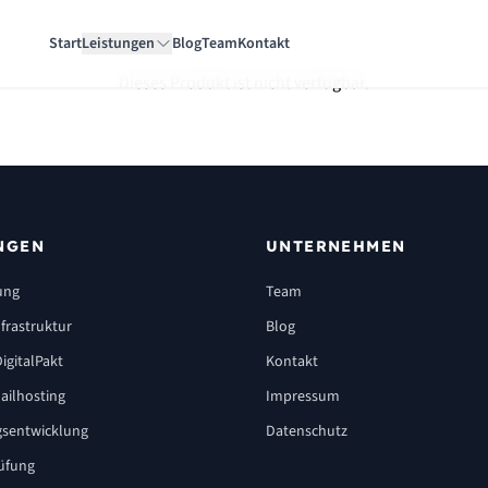
Start
Leistungen
Blog
Team
Kontakt
Dieses Produkt ist nicht verfügbar.
NGEN
UNTERNEHMEN
ung
Team
frastruktur
Blog
igitalPakt
Kontakt
ailhosting
Impressum
sentwicklung
Datenschutz
üfung