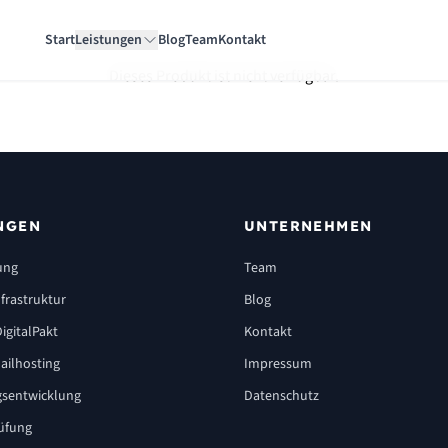
Start
Leistungen
Blog
Team
Kontakt
Dieses Produkt ist nicht verfügbar.
NGEN
UNTERNEHMEN
ung
Team
frastruktur
Blog
igitalPakt
Kontakt
ailhosting
Impressum
sentwicklung
Datenschutz
üfung