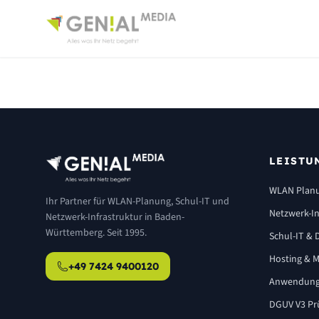
LEISTU
WLAN Plan
Ihr Partner für WLAN-Planung, Schul-IT und
Netzwerk-In
Netzwerk-Infrastruktur in Baden-
Württemberg. Seit 1995.
Schul-IT & D
Hosting & M
+49 7424 9400120
Anwendung
DGUV V3 Pr