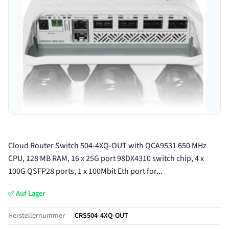
Cloud Router Switch 504-4XQ-OUT with QCA9531 650 MHz
CPU, 128 MB RAM, 16 x 25G port 98DX4310 switch chip, 4 x
100G QSFP28 ports, 1 x 100Mbit Eth port for...
✅ Auf Lager
Herstellernummer
CRS504-4XQ-OUT