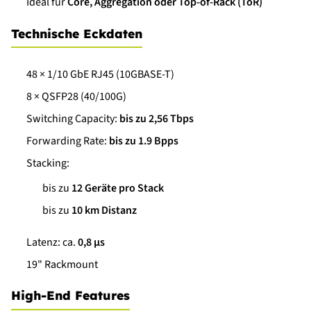
Ideal für
Core, Aggregation oder Top-of-Rack (ToR)
Technische Eckdaten
48 × 1/10 GbE RJ45 (10GBASE-T)
8 × QSFP28 (40/100G)
Switching Capacity:
bis zu 2,56 Tbps
Forwarding Rate:
bis zu 1.9 Bpps
Stacking:
bis zu
12 Geräte pro Stack
bis zu
10 km Distanz
Latenz: ca.
0,8 µs
19" Rackmount
High-End Features