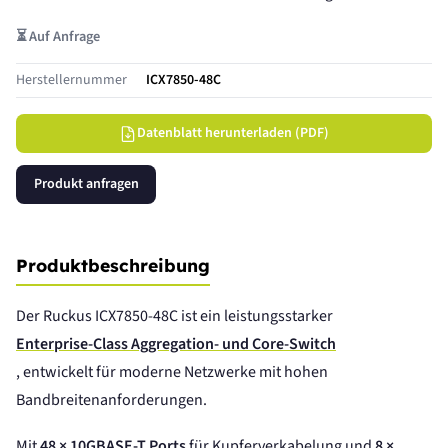
⏳ Auf Anfrage
Herstellernummer
ICX7850-48C
Datenblatt herunterladen (PDF)
Produkt anfragen
Produktbeschreibung
Der Ruckus ICX7850-48C ist ein leistungsstarker
Enterprise-Class Aggregation- und Core-Switch
, entwickelt für moderne Netzwerke mit hohen
Bandbreitenanforderungen.
Mit
48 × 10GBASE-T Ports
für Kupferverkabelung und
8 ×