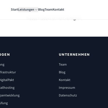
Start
Leistungen
Blog
Team
Kontakt
Dieses Produkt ist nicht verfügbar.
NGEN
UNTERNEHMEN
ung
Team
frastruktur
Blog
igitalPakt
Kontakt
ailhosting
Impressum
sentwicklung
Datenschutz
üfung