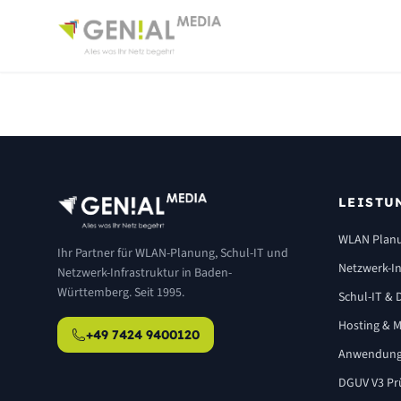
LEISTU
WLAN Plan
Ihr Partner für WLAN-Planung, Schul-IT und
Netzwerk-In
Netzwerk-Infrastruktur in Baden-
Württemberg. Seit 1995.
Schul-IT & D
Hosting & M
+49 7424 9400120
Anwendung
DGUV V3 Pr