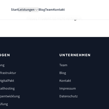
Start
Leistungen
Blog
Team
Kontakt
Dieses Produkt ist nicht verfügbar.
NGEN
UNTERNEHMEN
ung
Team
frastruktur
Blog
igitalPakt
Kontakt
ailhosting
Impressum
sentwicklung
Datenschutz
üfung