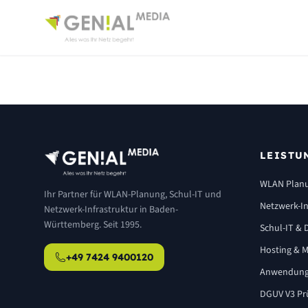
LEISTU
WLAN Plan
Ihr Partner für WLAN-Planung, Schul-IT und
Netzwerk-In
Netzwerk-Infrastruktur in Baden-
Württemberg. Seit 1995.
Schul-IT & D
Hosting & M
+49 7424 9400120
Anwendung
DGUV V3 Pr