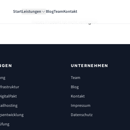
Start
Leistungen
Blog
Team
Kontakt
Dieses Produkt ist nicht verfügbar.
NGEN
UNTERNEHMEN
ung
Team
frastruktur
Blog
igitalPakt
Kontakt
ailhosting
Impressum
sentwicklung
Datenschutz
üfung