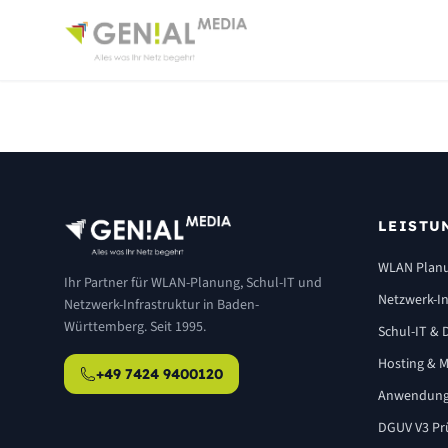
LEISTU
WLAN Plan
Ihr Partner für WLAN-Planung, Schul-IT und
Netzwerk-In
Netzwerk-Infrastruktur in Baden-
Württemberg. Seit 1995.
Schul-IT & D
Hosting & M
+49 7424 9400120
Anwendung
DGUV V3 Pr