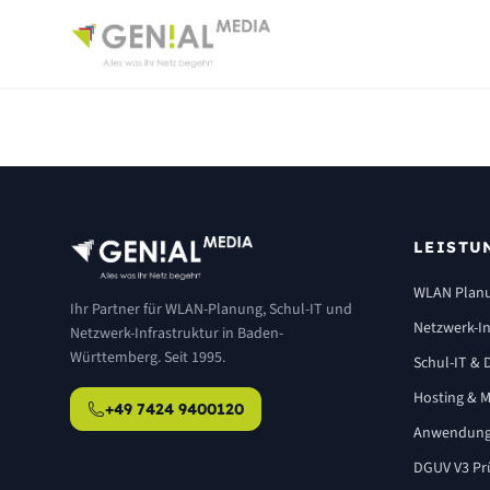
LEISTU
WLAN Plan
Ihr Partner für WLAN-Planung, Schul-IT und
Netzwerk-In
Netzwerk-Infrastruktur in Baden-
Württemberg. Seit 1995.
Schul-IT & D
Hosting & M
+49 7424 9400120
Anwendung
DGUV V3 Pr