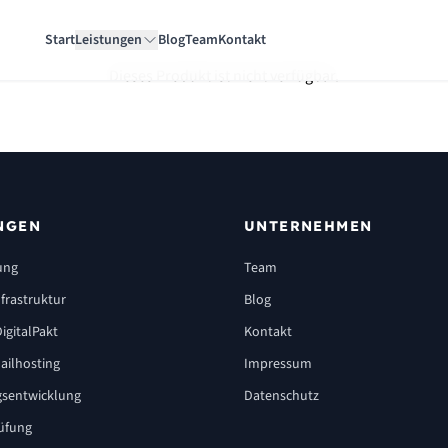
Start
Leistungen
Blog
Team
Kontakt
Dieses Produkt ist nicht verfügbar.
NGEN
UNTERNEHMEN
ung
Team
frastruktur
Blog
igitalPakt
Kontakt
ailhosting
Impressum
sentwicklung
Datenschutz
üfung