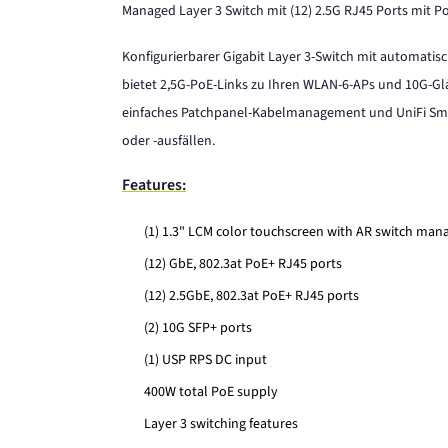
Managed Layer 3 Switch mit (12) 2.5G RJ45 Ports mit PoE
Konfigurierbarer Gigabit Layer 3-Switch mit automatisc
bietet 2,5G-PoE-Links zu Ihren WLAN-6-APs und 10G-Gla
einfaches Patchpanel-Kabelmanagement und UniFi Sma
oder -ausfällen.
Features:
(1) 1.3" LCM color touchscreen with AR switch ma
(12) GbE, 802.3at PoE+ RJ45 ports
(12) 2.5GbE, 802.3at PoE+ RJ45 ports
(2) 10G SFP+ ports
(1) USP RPS DC input
400W total PoE supply
Layer 3 switching features