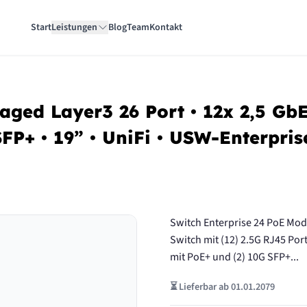
Start
Leistungen
Blog
Team
Kontakt
naged Layer3 26 Port • 12x 2,5 Gb
SFP+ • 19” • UniFi • USW-Enterpri
Switch Enterprise 24 PoE Mo
Switch mit (12) 2.5G RJ45 Port
mit PoE+ und (2) 10G SFP+...
⏳ Lieferbar ab 01.01.2079