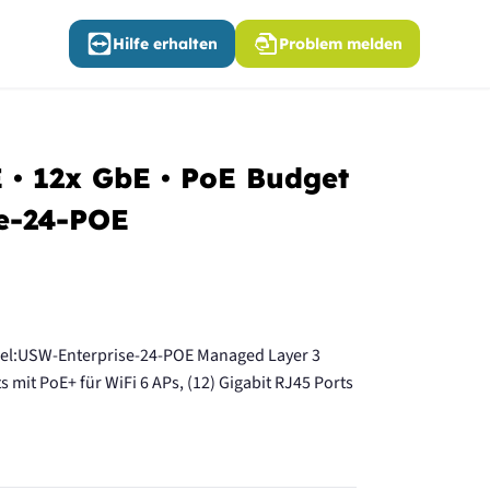
Hilfe erhalten
Problem melden
E • 12x GbE • PoE Budget
se-24-POE
del:USW-Enterprise-24-POE Managed Layer 3
s mit PoE+ für WiFi 6 APs, (12) Gigabit RJ45 Ports