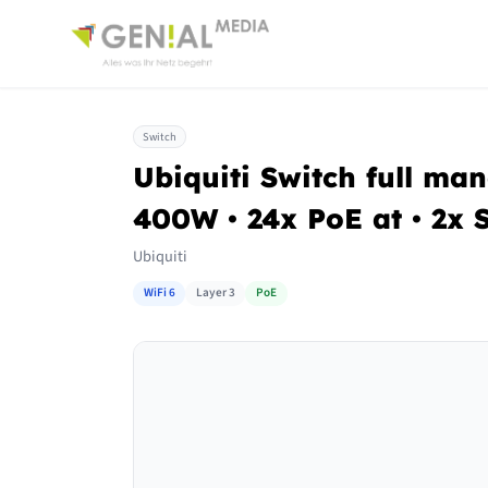
Switch
Ubiquiti Switch full ma
400W • 24x PoE at • 2x 
Ubiquiti
WiFi 6
Layer 3
PoE