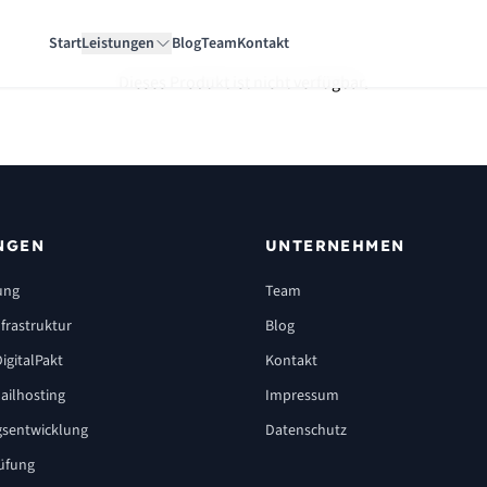
Start
Leistungen
Blog
Team
Kontakt
Dieses Produkt ist nicht verfügbar.
NGEN
UNTERNEHMEN
ung
Team
frastruktur
Blog
igitalPakt
Kontakt
ailhosting
Impressum
sentwicklung
Datenschutz
üfung