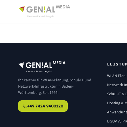
LEISTU
WLAN Plan
Ihr Partner für WLAN-Planung, Schul-IT und
Netzwerk-In
Netzwerk-Infrastruktur in Baden-
Württemberg. Seit 1995.
Schul-IT & D
Hosting & M
+49 7424 9400120
Anwendung
DGUV V3 Pr