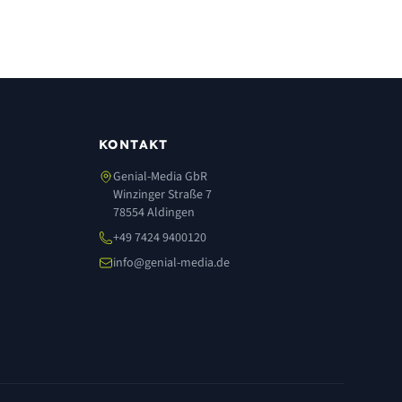
KONTAKT
Genial-Media GbR
Winzinger Straße 7
78554 Aldingen
+49 7424 9400120
info@genial-media.de