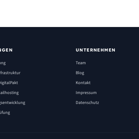
NGEN
UNTERNEHMEN
ung
Team
frastruktur
Blog
igitalPakt
Kontakt
ailhosting
Impressum
sentwicklung
Datenschutz
üfung