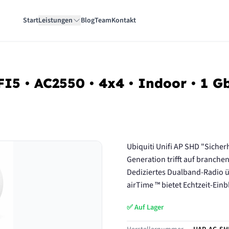
Start
Leistungen
Blog
Team
Kontakt
FI5 • AC2550 • 4x4 • Indoor • 1 G
Ubiquiti Unifi AP SHD "Sicher
Generation trifft auf branch
Dediziertes Dualband-Radio 
airTime ™ bietet Echtzeit-Einbl
✅ Auf Lager