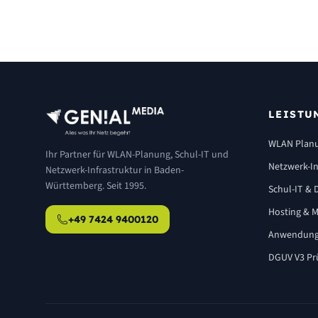
LEISTU
WLAN Plan
Ihr Partner für WLAN-Planung, Schul-IT und
Netzwerk-In
Netzwerk-Infrastruktur in Baden-
Württemberg. Seit 1995.
Schul-IT & D
Hosting & M
+49 7424 9400120
Anwendung
DGUV V3 Pr