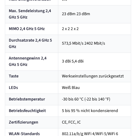
Max. Sendeleistung 2,4
23 dBm 23 dBm
GHz 5 GHz
MIMO 2,4 GHz 5 GHz
2 x 2 2 x 2
Durchsatzrate 2,4 GHz 5
573,5 Mbit/s 2402 Mbit/s
GHz
Antennengewinn 2,4
3 dBi 5,4 dBi
GHz 5 GHz
Taste
Werkseinstellungen zurückgesetzt
LEDs
Weiß Blau
Betriebstemperatur
-30 bis 60 °C (-22 bis 140 °F)
Betriebsfeuchtigkeit
5 bis 95 % nicht kondensierend
Zertifizierungen
CE, FCC, IC
WLAN-Standards
802.11a/b/g WiFi 4/WiFi 5/WiFi 6