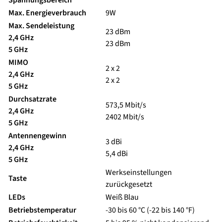
Spannungsbereich
Max. Energieverbrauch
9W
Max. Sendeleistung
23 dBm
2,4 GHz
23 dBm
5 GHz
MIMO
2 x 2
2,4 GHz
2 x 2
5 GHz
Durchsatzrate
573,5 Mbit/s
2,4 GHz
2402 Mbit/s
5 GHz
Antennengewinn
3 dBi
2,4 GHz
5,4 dBi
5 GHz
Werkseinstellungen
Taste
zurückgesetzt
LEDs
Weiß Blau
Betriebstemperatur
-30 bis 60 °C (-22 bis 140 °F)