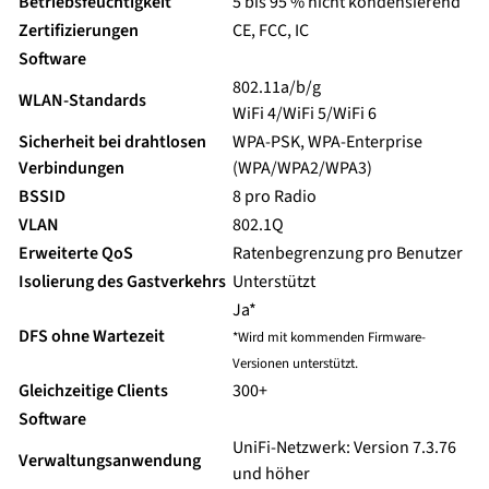
Betriebsfeuchtigkeit
5 bis 95 % nicht kondensierend
Zertifizierungen
CE, FCC, IC
Software
802.11a/b/g
WLAN-Standards
WiFi 4/WiFi 5/WiFi 6
Sicherheit bei drahtlosen
WPA-PSK, WPA-Enterprise
Verbindungen
(WPA/WPA2/WPA3)
BSSID
8 pro Radio
VLAN
802.1Q
Erweiterte QoS
Ratenbegrenzung pro Benutzer
Isolierung des Gastverkehrs
Unterstützt
Ja*
DFS ohne Wartezeit
*Wird mit kommenden Firmware-
Versionen unterstützt.
Gleichzeitige Clients
300+
Software
UniFi-Netzwerk: Version 7.3.76
Verwaltungsanwendung
und höher