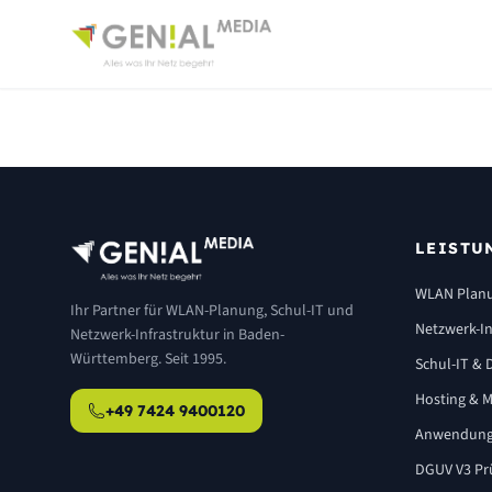
LEISTU
WLAN Plan
Ihr Partner für WLAN-Planung, Schul-IT und
Netzwerk-In
Netzwerk-Infrastruktur in Baden-
Württemberg. Seit 1995.
Schul-IT & D
Hosting & M
+49 7424 9400120
Anwendung
DGUV V3 Pr