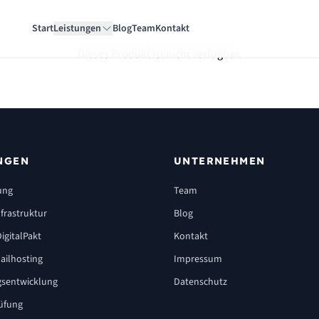
Start
Leistungen
Blog
Team
Kontakt
Dieses Produkt ist nicht verfügbar.
NGEN
UNTERNEHMEN
ung
Team
frastruktur
Blog
igitalPakt
Kontakt
ailhosting
Impressum
sentwicklung
Datenschutz
üfung