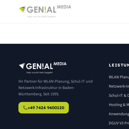
LEISTU
WLAN Plan
Ihr Partner für WLAN-Planung, Schul-IT und
Netzwerk-In
Netzwerk-Infrastruktur in Baden-
Württemberg. Seit 1995.
Schul-IT & D
Hosting & M
+49 7424 9400120
Anwendung
DGUV V3 Pr