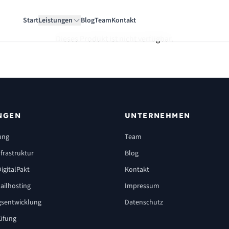
Start
Leistungen
Blog
Team
Kontakt
Dieses Produkt ist nicht verfügbar.
NGEN
UNTERNEHMEN
ung
Team
frastruktur
Blog
igitalPakt
Kontakt
ailhosting
Impressum
sentwicklung
Datenschutz
üfung