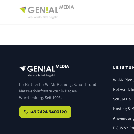
LEISTU
WLAN Plan
Ihr Partner für WLAN-Planung, Schul-IT und
Netzwerk-In
Netzwerk-Infrastruktur in Baden-
Württemberg. Seit 1995.
Schul-IT & D
Hosting & M
+49 7424 9400120
Anwendung
DGUV V3 Pr