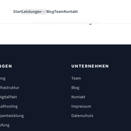
Start
Leistungen
Blog
Team
Kontakt
Dieses Produkt ist nicht verfügbar.
NGEN
UNTERNEHMEN
ung
Team
frastruktur
Blog
igitalPakt
Kontakt
ailhosting
Impressum
sentwicklung
Datenschutz
üfung