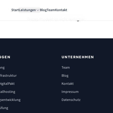
Start
Leistungen
Blog
Team
Kontakt
Dieses Produkt ist nicht verfügbar.
NGEN
UNTERNEHMEN
ung
Team
frastruktur
Blog
igitalPakt
Kontakt
ailhosting
Impressum
sentwicklung
Datenschutz
üfung