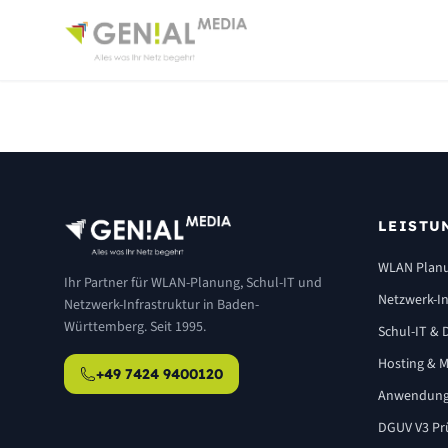
LEISTU
WLAN Plan
Ihr Partner für WLAN-Planung, Schul-IT und
Netzwerk-In
Netzwerk-Infrastruktur in Baden-
Württemberg. Seit 1995.
Schul-IT & D
Hosting & M
+49 7424 9400120
Anwendung
DGUV V3 Pr