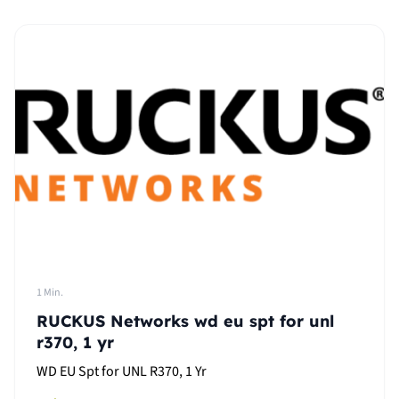
1 Min.
RUCKUS Networks wd eu spt for unl
r370, 1 yr
WD EU Spt for UNL R370, 1 Yr