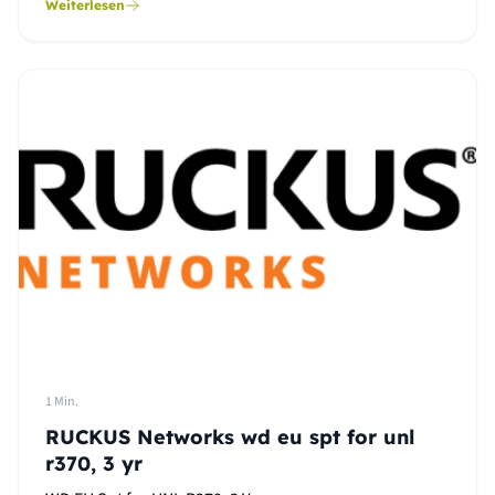
Weiterlesen
1 Min.
RUCKUS Networks wd eu spt for unl
r370, 3 yr