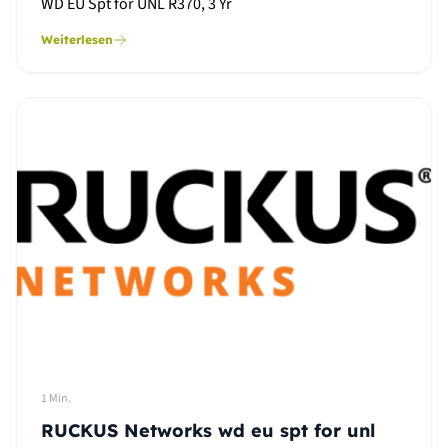
WD EU Spt for UNL R370, 3 Yr
Weiterlesen
1 Min.
RUCKUS Networks wd eu spt for unl