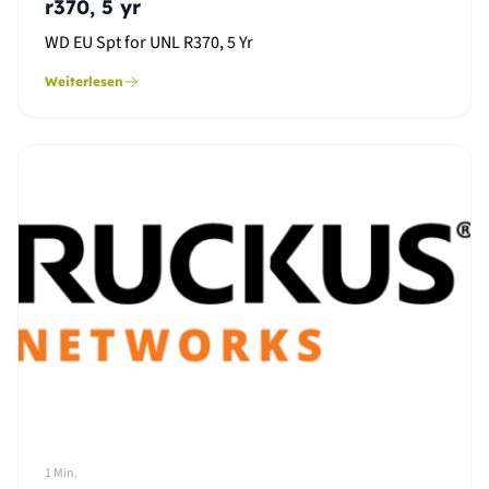
r370, 5 yr
WD EU Spt for UNL R370, 5 Yr
Weiterlesen
1 Min.