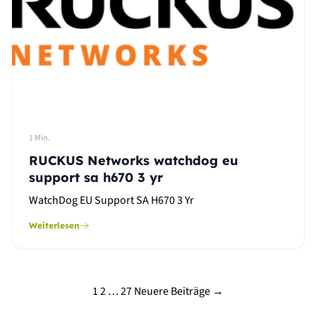
1 Min.
RUCKUS Networks watchdog eu
support sa h670 3 yr
WatchDog EU Support SA H670 3 Yr
Weiterlesen
Seitennummerierung
1
2
…
27
Neuere Beiträge →
der