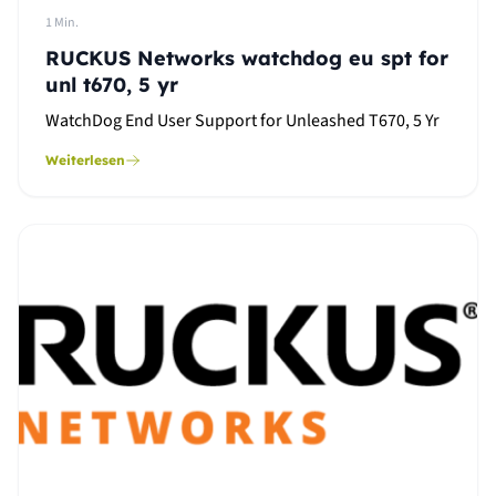
1 Min.
RUCKUS Networks watchdog eu spt for
unl t670, 5 yr
WatchDog End User Support for Unleashed T670, 5 Yr
Weiterlesen