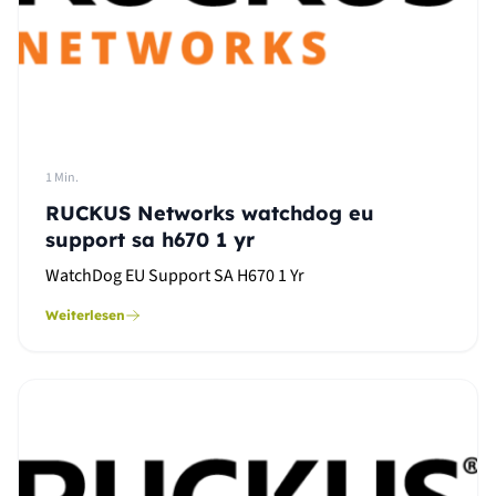
1 Min.
RUCKUS Networks watchdog eu
support sa h670 1 yr
WatchDog EU Support SA H670 1 Yr
Weiterlesen